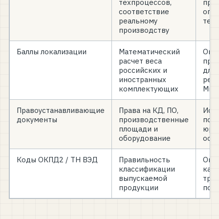
техпроцессов,
про
соответствие
опе
реальному
тер
производству
Баллы локализации
Математический
Опр
расчет веса
про
российских и
для
иностранных
рее
комплектующих
Мин
Правоустанавливающие
Права на КД, ПО,
Иск
документы
производственные
по 
площади и
юри
оборудование
осн
Коды ОКПД2 / ТН ВЭД
Правильность
Опр
классификации
как
выпускаемой
тре
продукции
поп