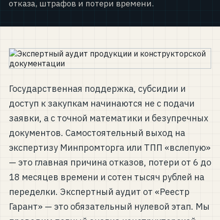
отказа, штрафов и потери времени.
Контакты
Спросить ИИ
РАЗЛОЖИМ ЗАДАЧУ ПО КОМПЛЕКТУ КД И ТД
СВЯЗАТЬСЯ С БЮРО
+7 920-898-17-18
reestrgarant@mail.ru
Государственная поддержка, субсидии и
доступ к закупкам начинаются не с подачи
Подать заявку
заявки, а с точной математики и безупречных
документов. Самостоятельный выход на
экспертизу Минпромторга или ТПП «вслепую»
— это главная причина отказов, потери от 6 до
18 месяцев времени и сотен тысяч рублей на
переделки. Экспертный аудит от «Реестр
Гарант» — это обязательный нулевой этап. Мы