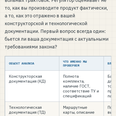
вольных трактовок. Регулятор оценивает не
то, как вы производите продукт фактически,
а то, как это отражено в вашей
конструкторской и технологической
документации. Первый вопрос всегда один:
бьется ли ваша документация с актуальными
требованиями закона?
ЧТО ИМЕННО МЫ
ОБЪЕКТ АНАЛИЗА
ВЛИЯ
ПРОВЕРЯЕМ
Конструкторская
Полнота
Баз
документация (КД)
комплекта,
для
наличие ГОСТ,
торг
соответствие ТУ и
про
спецификаций
пала
Технологическая
Маршрутные
Под
документация (ТД)
карты, описание
вып