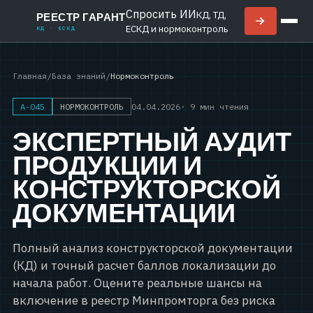
Спросить ИИ
КД, ТД,
РЕЕСТР ГАРАНТ
ЕСКД и нормоконтроль
КД · ЕСКД
Главная
/
База знаний
/
Нормоконтроль
A-045
НОРМОКОНТРОЛЬ
04.04.2026
· 9 мин чтения
ЭКСПЕРТНЫЙ АУДИТ
ПРОДУКЦИИ И
КОНСТРУКТОРСКОЙ
ДОКУМЕНТАЦИИ
Полный анализ конструкторской документации
ДОПОЛНИТЕЛЬНО
(КД) и точный расчет баллов локализации до
Блог
начала работ. Оцените реальные шансы на
включение в реестр Минпромторга без риска
О компании