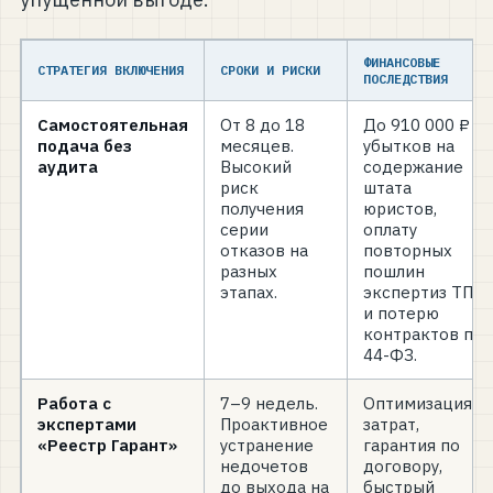
ФИНАНСОВЫЕ
СТРАТЕГИЯ ВКЛЮЧЕНИЯ
СРОКИ И РИСКИ
ПОСЛЕДСТВИЯ
Самостоятельная
От 8 до 18
До 910 000 ₽
подача без
месяцев.
убытков на
аудита
Высокий
содержание
риск
штата
получения
юристов,
серии
оплату
отказов на
повторных
разных
пошлин
этапах.
экспертиз ТПП
и потерю
контрактов по
44-ФЗ.
Работа с
7–9 недель.
Оптимизация
экспертами
Проактивное
затрат,
«Реестр Гарант»
устранение
гарантия по
недочетов
договору,
до выхода на
быстрый