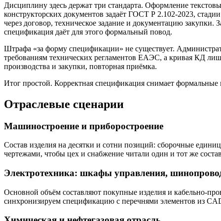
Дисциплину здесь держат три стандарта. Оформление текстовых
конструкторских документов задаёт ГОСТ Р 2.102-2023, стади
через договор, техническое задание и документацию закупки. 
спецификация даёт для этого формальный повод.
Штрафа «за форму спецификации» не существует. Администрати
требованиям технических регламентов ЕАЭС, а кривая КД лишь
производства и закупки, повторная приёмка.
Итог простой. Корректная спецификация снимает формальные п
Отраслевые сценарии
Машиностроение и приборостроение
Состав изделия на десятки и сотни позиций: сборочные едини
чертежами, чтобы цех и снабжение читали один и тот же соста
Электротехника: шкафы управления, шинопров
Основной объём составляют покупные изделия и кабельно-пр
синхронизируем спецификацию с перечнями элементов из CAD.
Химическая и нефтегазовая отрасль