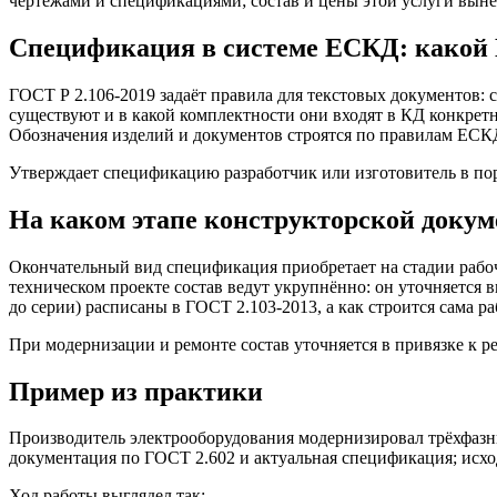
чертежами и спецификациями; состав и цены этой услуги вын
Спецификация в системе ЕСКД: какой 
ГОСТ Р 2.106-2019 задаёт правила для текстовых документов: 
существуют и в какой комплектности они входят в КД конкретн
Обозначения изделий и документов строятся по правилам ЕС
Утверждает спецификацию разработчик или изготовитель в пор
На каком этапе конструкторской доку
Окончательный вид спецификация приобретает на стадии рабоч
техническом проекте состав ведут укрупнённо: он уточняется 
до серии) расписаны в ГОСТ 2.103-2013, а как строится сама р
При модернизации и ремонте состав уточняется в привязке к
Пример из практики
Производитель электрооборудования модернизировал трёхфазны
документация по ГОСТ 2.602 и актуальная спецификация; исхо
Ход работы выглядел так: