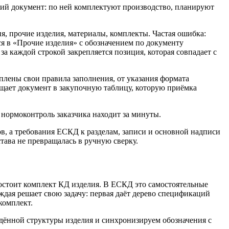
кий документ: по ней комплектуют производство, планируют
я, прочие изделия, материалы, комплекты. Частая ошибка:
я в «Прочие изделия» с обозначением по документу
а каждой строкой закрепляется позиция, которая совпадает с
плены свои правила заполнения, от указания формата
ащает документ в закупочную таблицу, которую приёмка
 нормоконтроль заказчика находит за минуты.
ов, а требования ЕСКД к разделам, записи и основной надписи
тава не превращалась в ручную сверку.
остоит комплект КД изделия. В ЕСКД это самостоятельные
дая решает свою задачу: первая даёт дерево спецификаций
комплект.
дённой структуры изделия и синхронизируем обозначения с