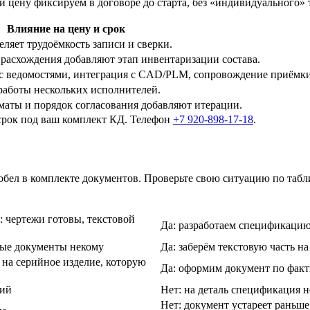
к и цену фиксируем в договоре до старта, без «индивидуального»
Влияние на цену и срок
ляет трудоёмкость записи и сверки.
; расхождения добавляют этап инвентаризации состава.
с ведомостями, интеграция с CAD/PLM, сопровождение приёмки
работы нескольких исполнителей.
аты и порядок согласования добавляют итерации.
срок под ваш комплект КД. Телефон
+7 920-898-17-18
.
бел в комплекте документов. Проверьте свою ситуацию по табл
 чертежи готовы, текстовой
Да: разработаем спецификацию
вые документы некому
Да: заберём текстовую часть н
на серийное изделие, которую
Да: оформим документ по факт
ций
Нет: на деталь спецификация н
Нет: документ устареет раньше