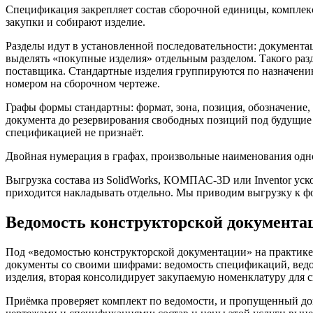
Спецификация закрепляет состав сборочной единицы, комплекс
закупки и собирают изделие.
Разделы идут в установленной последовательности: документац
выделять «покупные изделия» отдельным разделом. Такого раз
поставщика. Стандартные изделия группируются по назначению 
номером на сборочном чертеже.
Графы формы стандартны: формат, зона, позиция, обозначение,
документа до резервирования свободных позиций под будущие 
спецификацией не признаёт.
Двойная нумерация в графах, произвольные наименования одног
Выгрузка состава из SolidWorks, КОМПАС-3D или Inventor уско
приходится накладывать отдельно. Мы приводим выгрузку к фор
Ведомость конструкторской документа
Под «ведомостью конструкторской документации» на практике
документы со своими шифрами: ведомость спецификаций, ведо
изделия, вторая консолидирует закупаемую номенклатуру для с
Приёмка проверяет комплект по ведомости, и пропущенный док