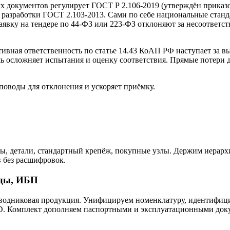
 документов регулирует ГОСТ Р 2.106-2019 (утверждён приказом
и разработки ГОСТ 2.103-2013. Сами по себе национальные стан
Заявку на тендере по 44-ФЗ или 223-ФЗ отклоняют за несоответс
вная ответственность по статье 14.43 КоАП РФ наступает за в
 осложняет испытания и оценку соответствия. Прямые потери др
оводы для отклонения и ускоряет приёмку.
цы, детали, стандартный крепёж, покупные узлы. Держим иерарх
в без расшифровок.
оды, ИБП
оводниковая продукция. Унифицируем номенклатуру, идентифиц
 Комплект дополняем паспортными и эксплуатационными докуме