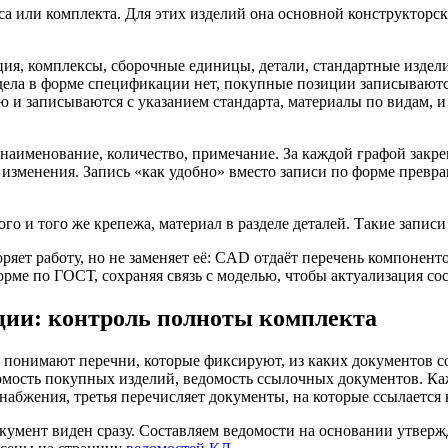
а или комплекта. Для этих изделий она основной конструкторс
ия, комплексы, сборочные единицы, детали, стандартные издели
дела в форме спецификации нет, покупные позиции записываютс
и записываются с указанием стандарта, материалы по видам, и з
 наименование, количество, примечание. За каждой графой закре
изменения. Запись «как удобно» вместо записи по форме превр
о и того же крепежа, материал в разделе деталей. Такие записи
ряет работу, но не заменяет её: CAD отдаёт перечень компонент
ме по ГОСТ, сохраняя связь с моделью, чтобы актуализация сос
ции: контроль полноты комплекта
 понимают перечни, которые фиксируют, из каких документов с
мость покупных изделий, ведомость ссылочных документов. Каж
набжения, третья перечисляет документы, на которые ссылается 
умент виден сразу. Составляем ведомости на основании утверж