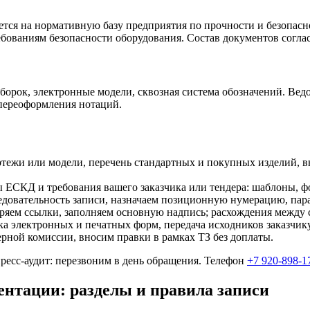
ется на нормативную базу предприятия по прочности и безопасн
ебованиям безопасности оборудования. Состав документов согла
сборок, электронные модели, сквозная система обозначений. Ве
 переоформления нотаций.
тежи или модели, перечень стандартных и покупных изделий, вн
СКД и требования вашего заказчика или тендера: шаблоны, фо
едовательность записи, назначаем позиционную нумерацию, пар
ряем ссылки, заполняем основную надпись; расхождения между с
 электронных и печатных форм, передача исходников заказчику
рной комиссии, вносим правки в рамках ТЗ без доплаты.
ресс-аудит: перезвоним в день обращения. Телефон
+7 920-898-1
нтации: разделы и правила записи