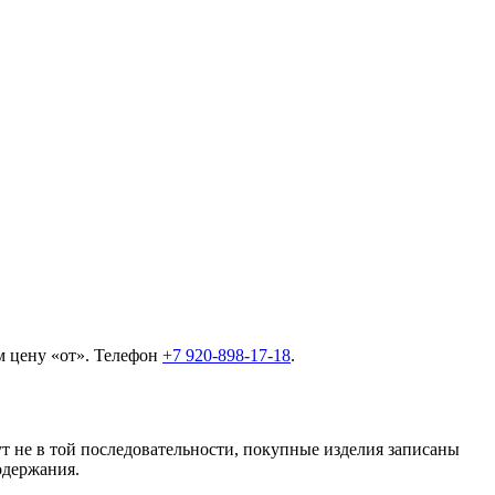
м цену «от». Телефон
+7 920-898-17-18
.
т не в той последовательности, покупные изделия записаны
одержания.