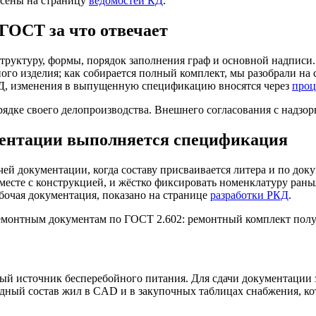
есены на страницу
ведомостей КД
.
ГОСТ за что отвечает
структуру, формы, порядок заполнения граф и основной надписи
ого изделия; как собирается полный комплект, мы разобрали на
КД, изменения в выпущенную спецификацию вносятся через
проц
ядке своего делопроизводства. Внешнего согласования с надзор
ментации выполняется спецификация
ей документации, когда составу присваивается литера и по док
вместе с конструкцией, и жёстко фиксировать номенклатуру рань
абочая документация, показано на странице
разработки РКД
.
 ремонтным документам по ГОСТ 2.602: ремонтный комплект пол
й источник бесперебойного питания. Для сдачи документации за
дный состав жил в CAD и в закупочных таблицах снабжения, ко