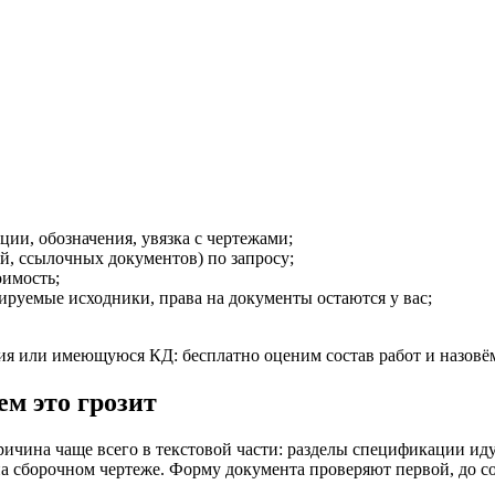
ии, обозначения, увязка с чертежами;
й, ссылочных документов) по запросу;
оимость;
руемые исходники, права на документы остаются у вас;
я или имеющуюся КД: бесплатно оценим состав работ и назовё
м это грозит
ичина чаще всего в текстовой части: разделы спецификации иду
а сборочном чертеже. Форму документа проверяют первой, до с