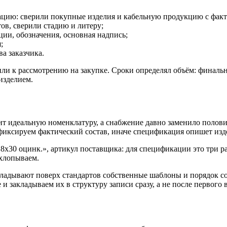
ацию: сверили покупные изделия и кабельную продукцию с фак
ов, сверили стадию и литеру;
и, обозначения, основная надпись;
;
а заказчика.
и к рассмотрению на закупке. Сроки определял объём: финальну
изделием.
ит идеальную номенклатуру, а снабжение давно заменило полов
иксируем фактический состав, иначе спецификация опишет изде
 8х30 оцинк.», артикул поставщика: для спецификации это три р
схлопываем.
адывают поверх стандартов собственные шаблоны и порядок сог
закладываем их в структуру записи сразу, а не после первого в