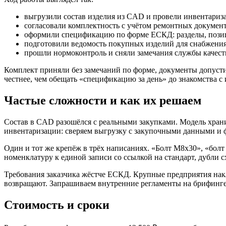
выгрузили состав изделия из CAD и провели инвентариз
согласовали комплектность с учётом ремонтных документ
оформили спецификацию по форме ЕСКД: разделы, позици
подготовили ведомость покупных изделий для снабжения
прошли нормоконтроль и сняли замечания службы качеств
Комплект приняли без замечаний по форме, документы допустил
честнее, чем обещать «спецификацию за день» до знакомства с 
Частые сложности и как их решаем
Состав в CAD разошёлся с реальными закупками. Модель хран
инвентаризации: сверяем выгрузку с закупочными данными и ф
Один и тот же крепёж в трёх написаниях. «Болт М8х30», «болт
номенклатуру к единой записи со ссылкой на стандарт, дубли 
Требования заказчика жёстче ЕСКД. Крупные предприятия накл
возвращают. Запрашиваем внутренние регламенты на брифинге и 
Стоимость и сроки