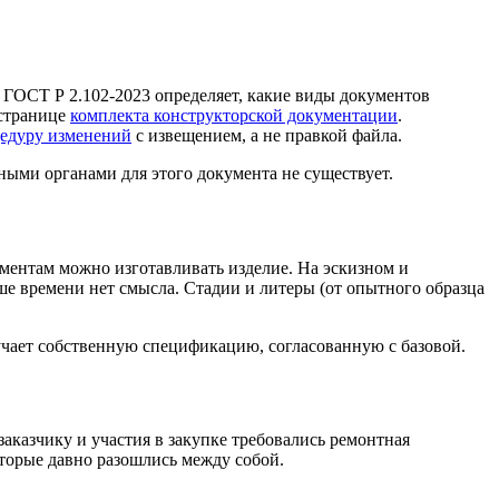
. ГОСТ Р 2.102-2023 определяет, какие виды документов
 странице
комплекта конструкторской документации
.
едуру изменений
с извещением, а не правкой файла.
ными органами для этого документа не существует.
ументам можно изготавливать изделие. На эскизном и
ше времени нет смысла. Стадии и литеры (от опытного образца
учает собственную спецификацию, согласованную с базовой.
казчику и участия в закупке требовались ремонтная
торые давно разошлись между собой.