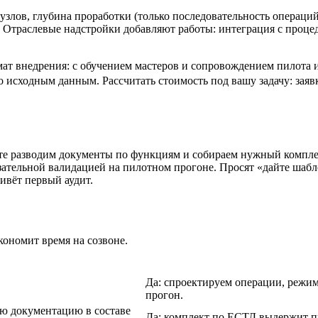
узлов, глубина проработки (только последовательность операци
 Отраслевые надстройки добавляют работы: интеграция с проце
ат внедрения: с обучением мастеров и сопровождением пилота ил
о исходным данным. Рассчитать стоимость под вашу задачу: заяв
те разводим документы по функциям и собираем нужный комплект
ательной валидацией на пилотном прогоне. Просят «дайте шабл
ивёт первый аудит.
кономит время на созвоне.
Да: спроектируем операции, режи
прогон.
ую документацию в составе
Да: комплект по ЕСТД выдержит пр