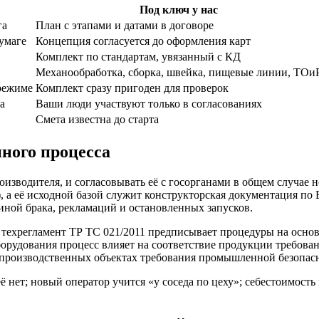
Под ключ у нас
га
План с этапами и датами в договоре
умаге
Концепция согласуется до оформления карт
Комплект по стандартам, увязанный с КД
Механообработка, сборка, швейка, пищевые линии, ТОи
режиме
Комплект сразу пригоден для проверок
а
Ваши люди участвуют только в согласованиях
Смета известна до старта
нного процесса
изводителя, и согласовывать её с госорганами в общем случае не
 а её исходной базой служит конструкторская документация по
иной брака, рекламаций и остановленных запусков.
техрегламент ТР ТС 021/2011 предписывает процедуры на осно
орудования процесс влияет на соответствие продукции требова
х производственных объектах требования промышленной безопасн
 её нет; новый оператор учится «у соседа по цеху»; себестоимос