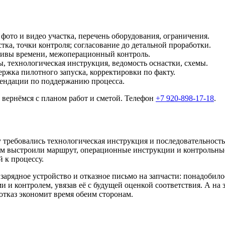
фото и видео участка, перечень оборудования, ограничения.
тка, точки контроля; согласование до детальной проработки.
тивы времени, межоперационный контроль.
 технологическая инструкция, ведомость оснастки, схемы.
ржка пилотного запуска, корректировки по факту.
ендации по поддержанию процесса.
: вернёмся с планом работ и сметой. Телефон
+7 920-898-17-18
.
 требовались технологическая инструкция и последовательность
выстроили маршрут, операционные инструкции и контрольные 
 к процессу.
арядное устройство и отказное письмо на запчасти: понадобило
 и контролем, увязав её с будущей оценкой соответствия. А на 
отказ экономит время обеим сторонам.