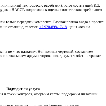
й или полный техпроцесс с расчётами), готовность вашей КД,
дурами НАССР, подготовка к оценке соответствия, требования
и только передачей комплекта. Базовая планка входа в проект:
ка на странице, телефон
+7 920-898-17-18
, цены «от» на
, а не «что назвали». Нет полных чертежей: составляем
он»: отказываем аргументированно, документ обязан отражать
Подходит ли услуга
мы и точки контроля, оформим карты, поддержим пилотный
оверку аудитора, а не только формальную сдачу.