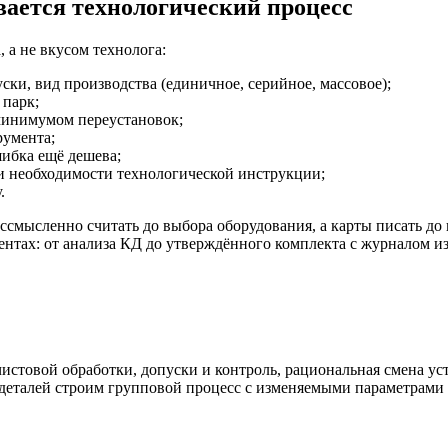
вается технологический процесс
 а не вкусом технолога:
ски, вид производства (единичное, серийное, массовое);
 парк;
 минимумом переустановок;
румента;
шибка ещё дешева;
и необходимости технологической инструкции;
.
мысленно считать до выбора оборудования, а карты писать до 
ентах: от анализа КД до утверждённого комплекта с журналом и
чистовой обработки, допуски и контроль, рациональная смена ус
деталей строим групповой процесс с изменяемыми параметрами 