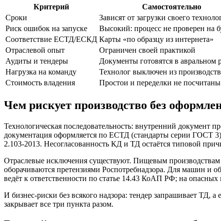
Критерий
Самостоятельно
Сроки
Зависят от загрузки своего техноло
Риск ошибок на запуске
Высокий: процесс не проверен на б
Соответствие ЕСТД/ЕСКД
Карты «по образцу из интернета»
Отраслевой опыт
Ограничен своей практикой
Аудиты и тендеры
Документы готовятся в авральном 
Нагрузка на команду
Технолог выключен из производств
Стоимость владения
Простои и переделки не посчитаны
Чем рискует производство без оформле
Технологическая последовательность: внутренний документ про
документация оформляется по ЕСТД (стандарты серии ГОСТ 3),
2.103-2013. Несогласованность КД и ТД остаётся типовой прич
Отраслевые исключения существуют. Пищевым производствам 
оборачиваются претензиями Роспотребнадзора. Для машин и об
ведёт к ответственности по статье 14.43 КоАП РФ; на опасны
И бизнес-риски без всякого надзора: тендер запрашивает ТД, а
закрывает все три пункта разом.