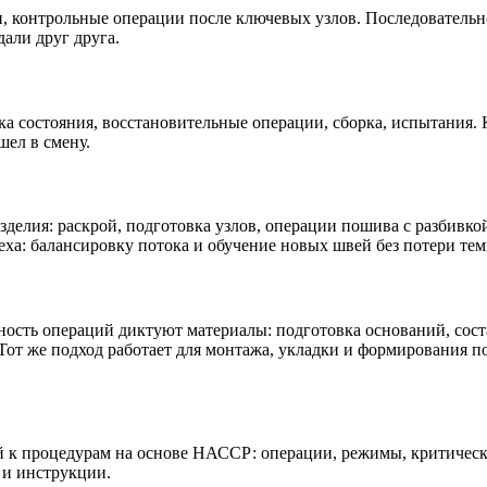
 контрольные операции после ключевых узлов. Последовательно
али друг друга.
ка состояния, восстановительные операции, сборка, испытания.
шел в смену.
делия: раскрой, подготовка узлов, операции пошива с разбивкой
еха: балансировку потока и обучение новых швей без потери тем
ость операций диктуют материалы: подготовка оснований, соста
 Тот же подход работает для монтажа, укладки и формирования п
й к процедурам на основе НАССР: операции, режимы, критическ
 и инструкции.