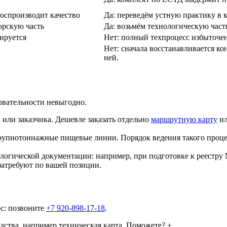
воспроизводит качество
Да: переведём устную практику в 
орскую часть
Да: возьмём технологическую часть
нируется
Нет: полный техпроцесс избыточен
Нет: сначала восстанавливается ко
ней.
овательности невыгодно.
 или заказчика. Дешевле заказать отдельно
маршрутную карту
и
крупнотоннажные пищевые линии. Порядок ведения такого проц
нологической документации: например, при подготовке к реестр
 затребуют по вашей позиции.
с: позвоните
+7 920-898-17-18
.
дства, например техническая карта. Поможете?
+