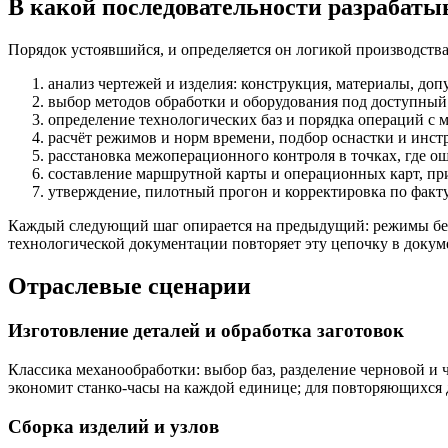
В какой последовательности разрабаты
Порядок устоявшийся, и определяется он логикой производства,
анализ чертежей и изделия: конструкция, материалы, допу
выбор методов обработки и оборудования под доступный
определение технологических баз и порядка операций с
расчёт режимов и норм времени, подбор оснастки и инст
расстановка межоперационного контроля в точках, где о
составление маршрутной карты и операционных карт, пр
утверждение, пилотный прогон и корректировка по факту
Каждый следующий шаг опирается на предыдущий: режимы бесс
технологической документации повторяет эту цепочку в докум
Отраслевые сценарии
Изготовление деталей и обработка заготовок
Классика механообработки: выбор баз, разделение черновой и 
экономит станко-часы на каждой единице; для повторяющихся 
Сборка изделий и узлов