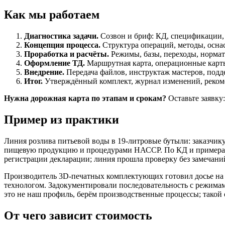
Как мы работаем
Диагностика задачи.
Созвон и бриф: КД, спецификации, 
Концепция процесса.
Структура операций, методы, оснас
Проработка и расчёты.
Режимы, базы, переходы, норма
Оформление ТД.
Маршрутная карта, операционные карты,
Внедрение.
Передача файлов, инструктаж мастеров, подде
Итог.
Утверждённый комплект, журнал изменений, реком
Нужна дорожная карта по этапам и срокам?
Оставьте заявку
Пример из практики
Линия розлива питьевой воды в 19-литровые бутыли: заказчику
пищевую продукцию и процедурами НАССР. По КД и примерам 
регистрации декларации; линия прошла проверку без замечаний
Производитель 3D-печатных комплектующих готовил досье на з
технологом. Задокументировали последовательность с режимами
это не наш профиль, берём производственные процессы; такой 
От чего зависит стоимость