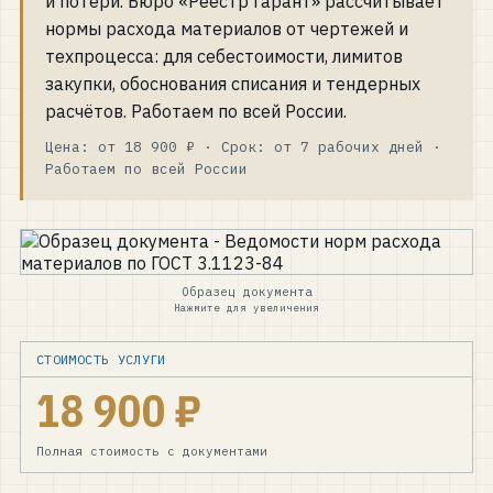
и потери. Бюро «Реестр Гарант» рассчитывает
нормы расхода материалов от чертежей и
Контакты
техпроцесса: для себестоимости, лимитов
закупки, обоснования списания и тендерных
Спросить ИИ
РАЗЛОЖИМ ЗАДАЧУ ПО КОМПЛЕКТУ КД И ТД
расчётов. Работаем по всей России.
СВЯЗАТЬСЯ С БЮРО
Цена: от 18 900 ₽ · Срок: от 7 рабочих дней ·
+7 920-898-17-18
Работаем по всей России
reestrgarant@mail.ru
Подать заявку
Образец документа
Нажмите для увеличения
СТОИМОСТЬ УСЛУГИ
18 900 ₽
Полная стоимость с документами