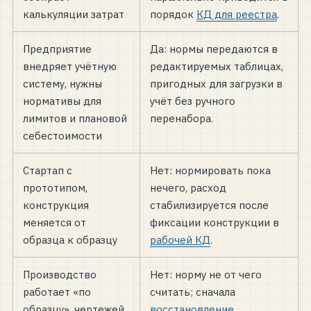
калькуляции затрат
порядок
КД для реестра
.
Предприятие
Да: нормы передаются в
внедряет учётную
редактируемых таблицах,
систему, нужны
пригодных для загрузки в
нормативы для
учёт без ручного
лимитов и плановой
перенабора.
себестоимости
Стартап с
Нет: нормировать пока
прототипом,
нечего, расход
конструкция
стабилизируется после
меняется от
фиксации конструкции в
образца к образцу
рабочей КД
.
Производство
Нет: норму не от чего
работает «по
считать; сначала
образцу», чертежей
восстановление