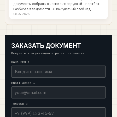
документы собраны в комплект: парусный швертбот.
Разбираем ведомости КД как учётный слой над
08.07.2026
комплектом, отличае…
ЗАКАЗАТЬ ДОКУМЕНТ
Получите консультацию и расчет стоимости
Ваше имя *
Email адрес *
Телефон *