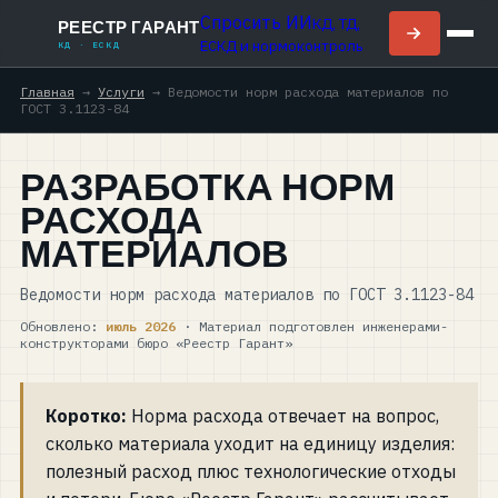
Спросить ИИ
КД, ТД,
РЕЕСТР ГАРАНТ
ЕСКД и нормоконтроль
КД · ЕСКД
Главная
→
Услуги
→
Ведомости норм расхода материалов по
ГОСТ 3.1123-84
РАЗРАБОТКА НОРМ
РАСХОДА
МАТЕРИАЛОВ
Ведомости норм расхода материалов по ГОСТ 3.1123-84
Обновлено:
июль 2026
· Материал подготовлен инженерами-
конструкторами бюро «Реестр Гарант»
ДОПОЛНИТЕЛЬНО
Коротко:
Норма расхода отвечает на вопрос,
Блог
сколько материала уходит на единицу изделия:
полезный расход плюс технологические отходы
О компании